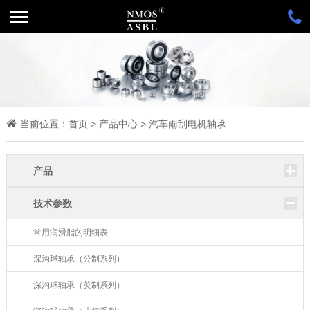
当前位置：
首页
>
产品中心
>
汽车雨刮电机轴承
产品
技术参数
常用润滑脂的明细表
深沟球轴承（公制系列）
深沟球轴承（英制系列）