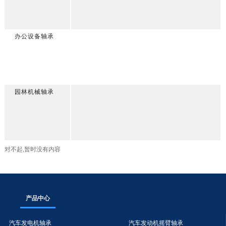
办公设备轴承
园林机械轴承
对不起,暂时没有内容
产品中心
汽车发电机轴承
汽车发动机摇臂轴承