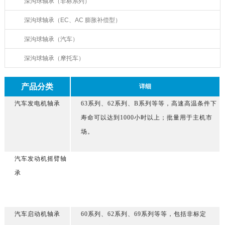
深沟球轴承（非标系列）
深沟球轴承（EC、AC 膨胀补偿型）
深沟球轴承（汽车）
深沟球轴承（摩托车）
产品分类
详细
汽车发电机轴承
63
系列、62系列、B系列等等，高速高温条件下
寿命可以达到1000小时以上；批量用于主机市
场。
汽车发动机摇臂轴
承
汽车启动机轴承
60
系列、62系列、69系列等等，包括非标定